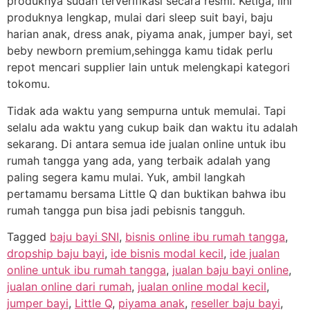
produknya sudah terverifikasi secara resmi. Ketiga, lini
produknya lengkap, mulai dari sleep suit bayi, baju
harian anak, dress anak, piyama anak, jumper bayi, set
beby newborn premium,sehingga kamu tidak perlu
repot mencari supplier lain untuk melengkapi kategori
tokomu.
Tidak ada waktu yang sempurna untuk memulai. Tapi
selalu ada waktu yang cukup baik dan waktu itu adalah
sekarang. Di antara semua ide jualan online untuk ibu
rumah tangga yang ada, yang terbaik adalah yang
paling segera kamu mulai. Yuk, ambil langkah
pertamamu bersama Little Q dan buktikan bahwa ibu
rumah tangga pun bisa jadi pebisnis tangguh.
Tagged
baju bayi SNI
,
bisnis online ibu rumah tangga
,
dropship baju bayi
,
ide bisnis modal kecil
,
ide jualan
online untuk ibu rumah tangga
,
jualan baju bayi online
,
jualan online dari rumah
,
jualan online modal kecil
,
jumper bayi
,
Little Q
,
piyama anak
,
reseller baju bayi
,