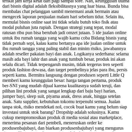
terikat jam kerja ketat dari pagi sampai sore. Nah, keunggulan utama
dari bisnis digital adalah fleksibilitasnya yang luar biasa. Bunda bisa
membalas chat pelanggan sambil menemani anak bermain atau
mengecek laporan penjualan malam hari sebelum tidur. Selain itu,
memulai bisnis online saat ini tidak selalu butuh toko fisik atau
modal puluhan juta rupiah. Dengan strategi yang tepat, modal
ratusan ribu pun bisa berubah jadi omzet jutaan. 5 ide jualan online
untuk ibu rumah tangga yang wajib kamu coba Bidang bisnis yang
tidak pernah sepi, kalau kamu bertanya apa ide jualan online untuk
ibu rumah tangga yang paling stabil dan minim risiko, jawabannya
adalah reseller pakaian bayi dan anak. Logikanya sederhana: selama
masih ada bayi lahir dan anak yang tumbuh besar, produk ini akan
selalu dicari. Tidak terpengaruh musim, tidak tergerus tren seperti
produk fashion dewasa, dan target pembelinya jelas para ibu, persis
seperti kamu. Bermitra langsung dengan produsen seperti Little Q
memberi kamu keunggulan besar: harga tangan pertama, produk
ber-SNI yang mudah dijual karena kualitasnya sudah teruji, dan
pilihan lini produk yang sangat lengkap dari baju bayi harian,
jumper bayi, sleep suit, piyama anak, dress anak, hingga setelan
anak. Satu supplier, kebutuhan tokomu terpenuhi semua. Jualan
tanpa stok, risiko mendekati nol, cocok buat kamu yang belum siap
investasi untuk stok barang? Dropship adalah solusinya. Kamu
cukup mempromosikan produk di media sosial atau marketplace,
menerima pesanan dari pembeli, meneruskan order ke
produsenbajubayi, dan biarkan produsenbajubayi yang mengurus