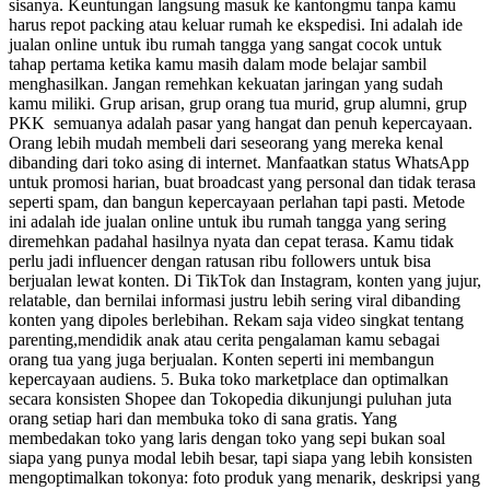
sisanya. Keuntungan langsung masuk ke kantongmu tanpa kamu
harus repot packing atau keluar rumah ke ekspedisi. Ini adalah ide
jualan online untuk ibu rumah tangga yang sangat cocok untuk
tahap pertama ketika kamu masih dalam mode belajar sambil
menghasilkan. Jangan remehkan kekuatan jaringan yang sudah
kamu miliki. Grup arisan, grup orang tua murid, grup alumni, grup
PKK semuanya adalah pasar yang hangat dan penuh kepercayaan.
Orang lebih mudah membeli dari seseorang yang mereka kenal
dibanding dari toko asing di internet. Manfaatkan status WhatsApp
untuk promosi harian, buat broadcast yang personal dan tidak terasa
seperti spam, dan bangun kepercayaan perlahan tapi pasti. Metode
ini adalah ide jualan online untuk ibu rumah tangga yang sering
diremehkan padahal hasilnya nyata dan cepat terasa. Kamu tidak
perlu jadi influencer dengan ratusan ribu followers untuk bisa
berjualan lewat konten. Di TikTok dan Instagram, konten yang jujur,
relatable, dan bernilai informasi justru lebih sering viral dibanding
konten yang dipoles berlebihan. Rekam saja video singkat tentang
parenting,mendidik anak atau cerita pengalaman kamu sebagai
orang tua yang juga berjualan. Konten seperti ini membangun
kepercayaan audiens. 5. Buka toko marketplace dan optimalkan
secara konsisten Shopee dan Tokopedia dikunjungi puluhan juta
orang setiap hari dan membuka toko di sana gratis. Yang
membedakan toko yang laris dengan toko yang sepi bukan soal
siapa yang punya modal lebih besar, tapi siapa yang lebih konsisten
mengoptimalkan tokonya: foto produk yang menarik, deskripsi yang