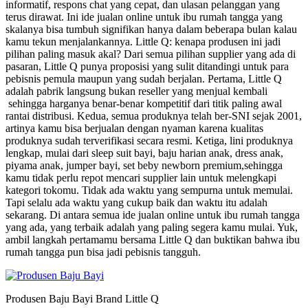
informatif, respons chat yang cepat, dan ulasan pelanggan yang
terus dirawat. Ini ide jualan online untuk ibu rumah tangga yang
skalanya bisa tumbuh signifikan hanya dalam beberapa bulan kalau
kamu tekun menjalankannya. Little Q: kenapa produsen ini jadi
pilihan paling masuk akal? Dari semua pilihan supplier yang ada di
pasaran, Little Q punya proposisi yang sulit ditandingi untuk para
pebisnis pemula maupun yang sudah berjalan. Pertama, Little Q
adalah pabrik langsung bukan reseller yang menjual kembali
sehingga harganya benar-benar kompetitif dari titik paling awal
rantai distribusi. Kedua, semua produknya telah ber-SNI sejak 2001,
artinya kamu bisa berjualan dengan nyaman karena kualitas
produknya sudah terverifikasi secara resmi. Ketiga, lini produknya
lengkap, mulai dari sleep suit bayi, baju harian anak, dress anak,
piyama anak, jumper bayi, set beby newborn premium,sehingga
kamu tidak perlu repot mencari supplier lain untuk melengkapi
kategori tokomu. Tidak ada waktu yang sempurna untuk memulai.
Tapi selalu ada waktu yang cukup baik dan waktu itu adalah
sekarang. Di antara semua ide jualan online untuk ibu rumah tangga
yang ada, yang terbaik adalah yang paling segera kamu mulai. Yuk,
ambil langkah pertamamu bersama Little Q dan buktikan bahwa ibu
rumah tangga pun bisa jadi pebisnis tangguh.
Produsen Baju Bayi Brand Little Q