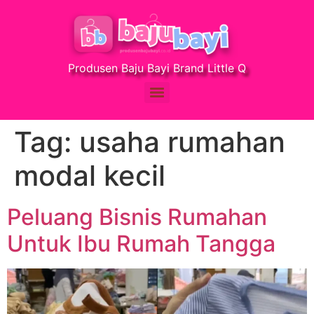
Produsen Baju Bayi Brand Little Q
Tag:
usaha rumahan
modal kecil
Peluang Bisnis Rumahan
Untuk Ibu Rumah Tangga