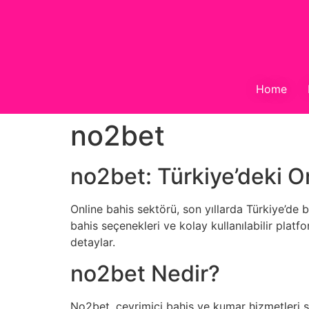
Home
no2bet
no2bet: Türkiye’deki O
Online bahis sektörü, son yıllarda Türkiye’de
bahis seçenekleri ve kolay kullanılabilir plat
detaylar.
no2bet Nedir?
No2bet, çevrimiçi bahis ve kumar hizmetleri sun