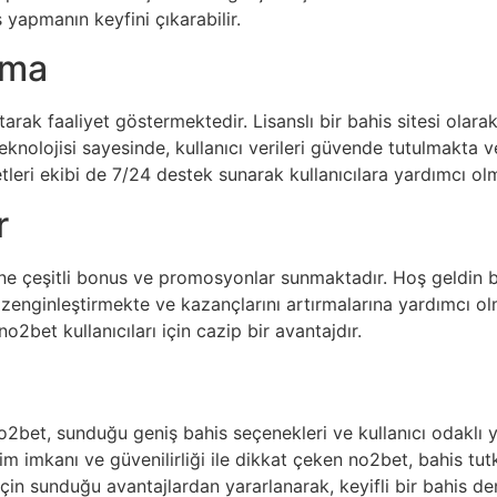
 yapmanın keyfini çıkarabilir.
ama
arak faaliyet göstermektedir. Lisanslı bir bahis sitesi olarak, 
eknolojisi sayesinde, kullanıcı verileri güvende tutulmakta 
tleri ekibi de 7/24 destek sunarak kullanıcılara yardımcı ol
r
ine çeşitli bonus ve promosyonlar sunmaktadır. Hoş geldin b
ini zenginleştirmekte ve kazançlarını artırmalarına yardımcı o
bet kullanıcıları için cazip bir avantajdır.
no2bet, sunduğu geniş bahis seçenekleri ve kullanıcı odaklı
im imkanı ve güvenilirliği ile dikkat çeken no2bet, bahis tutk
 için sunduğu avantajlardan yararlanarak, keyifli bir bahis