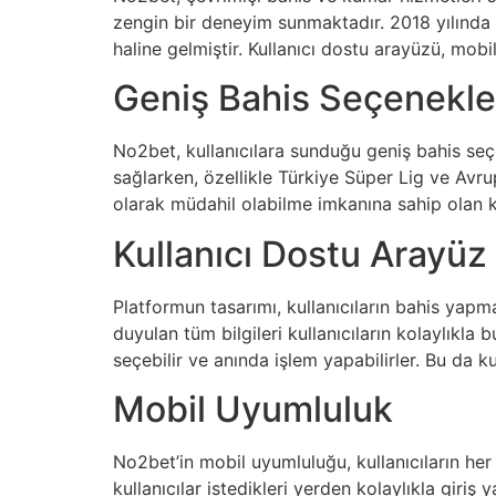
zengin bir deneyim sunmaktadır. 2018 yılında f
haline gelmiştir. Kullanıcı dostu arayüzü, mobi
Geniş Bahis Seçenekle
No2bet, kullanıcılara sunduğu geniş bahis seç
sağlarken, özellikle Türkiye Süper Lig ve Avrup
olarak müdahil olabilme imkanına sahip olan kull
Kullanıcı Dostu Arayüz
Platformun tasarımı, kullanıcıların bahis yapm
duyulan tüm bilgileri kullanıcıların kolaylıkla b
seçebilir ve anında işlem yapabilirler. Bu da 
Mobil Uyumluluk
No2bet’in mobil uyumluluğu, kullanıcıların h
kullanıcılar istedikleri yerden kolaylıkla giriş 