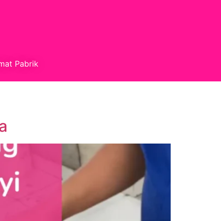
mat Pabrik
a