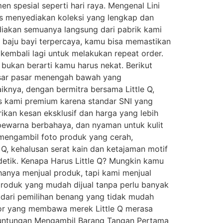
 spesial seperti hari raya. Mengenal Lini
rus menyediakan koleksi yang lengkap dan
ediakan semuanya langsung dari pabrik kami
k baju bayi terpercaya, kamu bisa memastikan
 kembali lagi untuk melakukan repeat order.
bukan berarti kamu harus nekat. Berikut
asar pasar menengah bawah yang
nya, dengan bermitra bersama Little Q,
as kami premium karena standar SNI yang
ikan kesan eksklusif dan harga yang lebih
 pewarna berbahaya, dan nyaman untuk kulit
u mengambil foto produk yang cerah,
Q, kehalusan serat kain dan ketajaman motif
detik. Kenapa Harus Little Q? Mungkin kamu
 hanya menjual produk, tapi kami menjual
produk yang mudah dijual tanpa perlu banyak
i dari pemilihan benang yang tidak mudah
butor yang membawa merek Little Q merasa
 Keuntungan Mengambil Barang Tangan Pertama