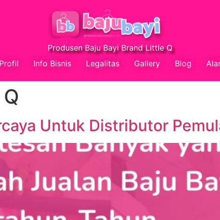
Produsen Baju Bayi Brand Little Q
Profil
Info Bisnis
Legalitas
Gallery
Blog
Ala
e Q
rcaya Untuk Distributor Pemul