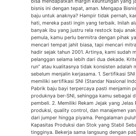
bisa mendapatkan margin keuntungan yang jau
bisnis ini dengan tepat, aman. Mengapa Bisn
baju untuk anaknya? Hampir tidak pernah, kan
hati, mereka pasti ingin yang terbaik. Inilah
banyak ibu yang justru rela restock baju ana
pemula, kamu perlu bermitra dengan pihak ya
mencari tempat jahit biasa, tapi mencari mitr
hadir sejak tahun 2001. Artinya, kami sudah
pelanggan selama lebih dari dua dekade. Krit
run” atau kualitasnya tidak konsisten adala
sebelum menjalin kerjasama. 1. Sertifikasi 
memiliki sertifikasi SNI (Standar Nasional In
Pabrik baju bayi terpercaya pasti menjamin 
produknya ber-SNI, sehingga kamu sebagai di
pembeli. 2. Memiliki Rekam Jejak yang Jelas 
produksi, quality control, dan manajemen ya
dari jumper hingga piyama. Pengalaman puluha
Kapasitas Produksi dan Stok yang Stabil Seba
tingginya. Bekerja sama langsung dengan pabr