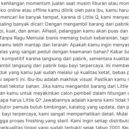
 kehilangan momentum jualan saat musim liburan atau momen
o online atau offline kamu dilirik oleh para ibu, kamu ha
g mencari ke banyak tempat, karena di Little Q, kami meny
 paling banyak dicari: Dengan mengambil barang dari pabri
api, kuat, dan aman. Alhasil, pelanggan kamu akan puas dan
 Tanpa Ragu Memulai bisnis memang butuh keberanian, tapi 
l kamu lebih mantap dan terarah: Apakah kamu ingin meny
as yang sangat peduli dengan keamanan bahan? Kabar baik
ompetitif karena langsung dari pabrik, sementara kualit
bil langsung dari pabrik baju bayi terpercaya. Ini member
uk yang kamu jual sudah melalui uji kualitas ketat, bebas
i seperti ini. Ibu-ibu adalah makhluk visual. Pastikan kam
il tekstur bahan. Jika kamu mengambil barang dari Little 
kan kamu untuk meyakinkan calon pembeli dalam hitungan 
enapa harus Little Q? Jawabannya adalah karena kami tidak
ibutor pemula butuh bimbingan, katalog yang update, dan 
u bayi terpercaya, kami sangat memperhatikan detail. Mula
ga proses finishing yang steril. Kami ingin setiap distri
erkualitas tinggi yang sudah terbukti sejak tahun 2001.