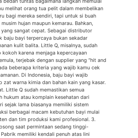
ita bedah tuntas bagaimana langkah memulai
mu melihat orang tua pelit dalam membelikan
u bagi mereka sendiri, tapi untuk si buah
u di musim hujan maupun kemarau. Bahkan,
 yang sangat cepat. Sebagai distributor
k baju bayi terpercaya bukan sekadar
an kulit balita. Little Q, misalnya, sudah
tap kokoh karena menjaga kepercayaan
emula, terjebak dengan supplier yang “hit and
 ada beberapa kriteria yang wajib kamu cek
amanan. Di Indonesia, baju bayi wajib
ap zat warna kimia dan bahan kain yang kasar.
at. Little Q sudah memastikan semua
ah hukum atau komplain kesehatan dari
i sejak lama biasanya memiliki sistem
duksi berbagai macam kebutuhan bayi mulai
en dan tim produksi kami profesional. 3.
kosong saat permintaan sedang tinggi-
abrik memiliki kendali penuh atas lini