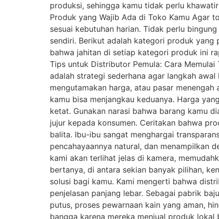
produksi, sehingga kamu tidak perlu khawatir
Produk yang Wajib Ada di Toko Kamu Agar tok
sesuai kebutuhan harian. Tidak perlu bingun
sendiri. Berikut adalah kategori produk yang
bahwa jahitan di setiap kategori produk ini r
Tips untuk Distributor Pemula: Cara Memulai
adalah strategi sederhana agar langkah awa
mengutamakan harga, atau pasar menengah at
kamu bisa menjangkau keduanya. Harga yang k
ketat. Gunakan narasi bahwa barang kamu diam
jujur kepada konsumen. Ceritakan bahwa prod
balita. Ibu-ibu sangat menghargai transparans
pencahayaannya natural, dan menampilkan deta
kami akan terlihat jelas di kamera, memudah
bertanya, di antara sekian banyak pilihan, k
solusi bagi kamu. Kami mengerti bahwa distr
penjelasan panjang lebar. Sebagai pabrik baj
putus, proses pewarnaan kain yang aman, hing
bangga karena mereka menjual produk lokal b