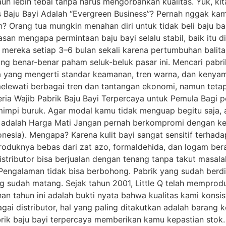
h lebih tebal tanpa harus mengorbankan kualitas. Yuk, k
is Baju Bayi Adalah “Evergreen Business”? Pernah nggak ka
? Orang tua mungkin menahan diri untuk tidak beli baju bar
 alasan mengapa permintaan baju bayi selalu stabil, baik it
k mereka setiap 3–6 bulan sekali karena pertumbuhan balita
ng benar-benar paham seluk-beluk pasar ini. Mencari pabri
a yang mengerti standar keamanan, tren warna, dan kenyaman
 melewati berbagai tren dan tantangan ekonomi, namun te
eria Wajib Pabrik Baju Bayi Terpercaya untuk Pemula Bagi p
h mimpi buruk. Agar modal kamu tidak menguap begitu saja,
SNI adalah Harga Mati Jangan pernah berkompromi dengan ke
donesia). Mengapa? Karena kulit bayi sangat sensitif terhad
produknya bebas dari zat azo, formaldehida, dan logam ber
stributor bisa berjualan dengan tenang tanpa takut masal
Pengalaman tidak bisa berbohong. Pabrik yang sudah berdir
ng sudah matang. Sejak tahun 2001, Little Q telah mempro
n tahun ini adalah bukti nyata bahwa kualitas kami konsist
gai distributor, hal yang paling ditakutkan adalah barang 
ik baju bayi terpercaya memberikan kamu kepastian stok. P