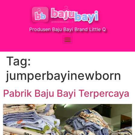
Produsen Baju Bayi Brand Little Q
Tag:
jumperbayinewborn
Pabrik Baju Bayi Terpercaya