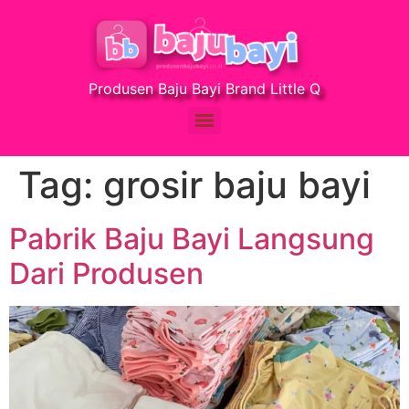
Produsen Baju Bayi Brand Little Q
Tag:
grosir baju bayi
Pabrik Baju Bayi Langsung
Dari Produsen