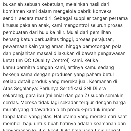
bukanlah sebuah kebetulan, melainkan hasil dari
komitmen kami dalam mengelola pabrik konveksi
sendiri secara mandiri. Sebagai supplier tangan pertama
khusus pakaian anak, kami mengontrol seluruh proses
pembuatan dari hulu ke hilir. Mulai dari pemilihan
benang katun berkualitas tinggi, proses perajutan,
pewarnaan kain yang aman, hingga pemotongan pola
dan penjahitan massal dilakukan di bawah pengawasan
ketat tim QC (Quality Control) kami. Ketika
kamu bermitra dengan kami, artinya kamu sedang
bekerja sama dengan produsen yang paham betul
setiap detail produk yang mereka jual. Keamanan di
Atas Segalanya: Perlunya Sertifikasi SNI Di era
sekarang, para ibu (milenial dan gen Z) sudah semakin
cerdas. Mereka tidak lagi sekadar tergiur dengan harga
murah yang ditawarkan oleh produk-produk impor
tanpa label yang jelas. Hal utama yang mereka cari saat
membeli baju untuk buah hatinya adalah keamanan dan
kenyamanan kulit si kecil. Kulit bayi yang tipis sangat