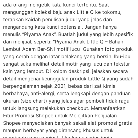
ada orang mengetik kata kunci tertentu. Saat
mengunggah koleksi baju anak Little Q ke tokomu,
terapkan kaidah penulisan judul yang jelas dan
mengandung kata kunci potensial. Jangan hanya
menulis “Piyama Anak”. Buatlah judul yang lebih spesifik
dan menjual, seperti: “Piyama Anak Little Q – Bahan
Lembut Adem Ber-SNI motif lucu“ Gunakan foto produk
yang cerah dengan latar belakang yang bersih. Ibu-ibu
sangat suka melihat detail motif yang lucu dan tekstur
kain yang lembut. Di kolom deskripsi, jelaskan secara
detail mengenai keunggulan produk Little Q yang sudah
berpengalaman sejak 2001, bebas dari zat kimia
berbahaya, anti-alergi, serta lengkapi dengan panduan
ukuran (size chart) yang jelas agar pembeli tidak ragu
untuk langsung melakukan checkout. Memanfaatkan
Fitur Promosi Shopee untuk Melejitkan Penjualan
Shopee menyediakan banyak sekali alat promosi gratis
maupun berbayar yang dirancang khusus untuk
membantu para penjual. Jika kamu serius ingin