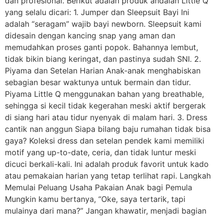
dan profesional. Berikut adalah produk andalan Little Q
yang selalu dicari: 1. Jumper dan Sleepsuit Bayi Ini
adalah “seragam” wajib bayi newborn. Sleepsuit kami
didesain dengan kancing snap yang aman dan
memudahkan proses ganti popok. Bahannya lembut,
tidak bikin biang keringat, dan pastinya sudah SNI. 2.
Piyama dan Setelan Harian Anak-anak menghabiskan
sebagian besar waktunya untuk bermain dan tidur.
Piyama Little Q menggunakan bahan yang breathable,
sehingga si kecil tidak kegerahan meski aktif bergerak
di siang hari atau tidur nyenyak di malam hari. 3. Dress
cantik nan anggun Siapa bilang baju rumahan tidak bisa
gaya? Koleksi dress dan setelan pendek kami memiliki
motif yang up-to-date, ceria, dan tidak luntur meski
dicuci berkali-kali. Ini adalah produk favorit untuk kado
atau pemakaian harian yang tetap terlihat rapi. Langkah
Memulai Peluang Usaha Pakaian Anak bagi Pemula
Mungkin kamu bertanya, “Oke, saya tertarik, tapi
mulainya dari mana?” Jangan khawatir, menjadi bagian