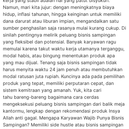
kerja yang stabil adalah hal yang patut disyukuri.
Namun, mari kita jujur: dengan meningkatnya biaya
hidup, inflasi tahunan, hingga keinginan untuk memiliki
dana darurat atau liburan impian, mengandalkan satu
sumber penghasilan saja rasanya mulai kurang cukup. Di
sinilah pentingnya melirik peluang bisnis sampingan
yang fleksibel dan potensial. Banyak karyawan ragu
memulai karena takut waktu kerja utamanya terganggu,
modal habis, atau bingung menentukan produk apa
yang mau dijual. Tenang saja bisnis sampingan tidak
harus menyita waktu 24 jam penuh atau membutuhkan
modal ratusan juta rupiah. Kuncinya ada pada pemilihan
produk yang tepat, memiliki perputaran cepat, dan
sistem kemitraan yang amanah. Yuk, kita cari
tahu bareng-bareng bagaimana cara cerdas
mengeksekusi peluang bisnis sampingan dari balik meja
kantormu, lengkap dengan rekomendasi produk Insya
Allah anti gagal. Mengapa Karyawan Wajib Punya Bisnis
Sampingan? Memiliki side hustle atau bisnis sampingan