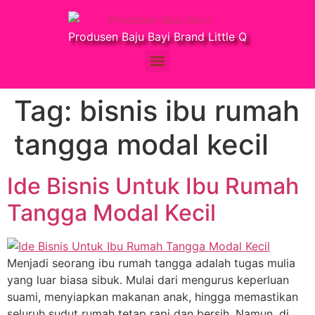
Produsen Baju Bayi Brand Little Q
Tag:
bisnis ibu rumah
tangga modal kecil
Ide Bisnis Untuk Ibu Rumah
Tangga Modal Kecil
Menjadi seorang ibu rumah tangga adalah tugas mulia
yang luar biasa sibuk. Mulai dari mengurus keperluan
suami, menyiapkan makanan anak, hingga memastikan
seluruh sudut rumah tetap rapi dan bersih. Namun, di