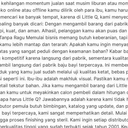
 kehilangan momentum jualan saat musim liburan atau momen
o online atau offline kamu dilirik oleh para ibu, kamu ha
g mencari ke banyak tempat, karena di Little Q, kami meny
 paling banyak dicari: Dengan mengambil barang dari pabri
api, kuat, dan aman. Alhasil, pelanggan kamu akan puas dan
 Tanpa Ragu Memulai bisnis memang butuh keberanian, tapi 
l kamu lebih mantap dan terarah: Apakah kamu ingin meny
as yang sangat peduli dengan keamanan bahan? Kabar baik
ompetitif karena langsung dari pabrik, sementara kualit
bil langsung dari pabrik baju bayi terpercaya. Ini member
uk yang kamu jual sudah melalui uji kualitas ketat, bebas
i seperti ini. Ibu-ibu adalah makhluk visual. Pastikan kam
il tekstur bahan. Jika kamu mengambil barang dari Little 
kan kamu untuk meyakinkan calon pembeli dalam hitungan 
enapa harus Little Q? Jawabannya adalah karena kami tidak
ibutor pemula butuh bimbingan, katalog yang update, dan 
u bayi terpercaya, kami sangat memperhatikan detail. Mula
ga proses finishing yang steril. Kami ingin setiap distri
erkualitas tinggi yang sudah terbukti sejak tahun 2001.