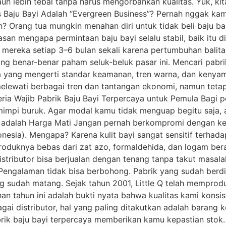
h lebih tebal tanpa harus mengorbankan kualitas. Yuk, k
is Baju Bayi Adalah “Evergreen Business”? Pernah nggak ka
? Orang tua mungkin menahan diri untuk tidak beli baju bar
 alasan mengapa permintaan baju bayi selalu stabil, baik it
k mereka setiap 3–6 bulan sekali karena pertumbuhan balita
ng benar-benar paham seluk-beluk pasar ini. Mencari pabri
a yang mengerti standar keamanan, tren warna, dan kenyaman
 melewati berbagai tren dan tantangan ekonomi, namun te
eria Wajib Pabrik Baju Bayi Terpercaya untuk Pemula Bagi p
h mimpi buruk. Agar modal kamu tidak menguap begitu saja,
SNI adalah Harga Mati Jangan pernah berkompromi dengan ke
donesia). Mengapa? Karena kulit bayi sangat sensitif terhad
produknya bebas dari zat azo, formaldehida, dan logam ber
stributor bisa berjualan dengan tenang tanpa takut masal
Pengalaman tidak bisa berbohong. Pabrik yang sudah berdir
ng sudah matang. Sejak tahun 2001, Little Q telah mempro
n tahun ini adalah bukti nyata bahwa kualitas kami konsist
gai distributor, hal yang paling ditakutkan adalah barang 
ik baju bayi terpercaya memberikan kamu kepastian stok. P