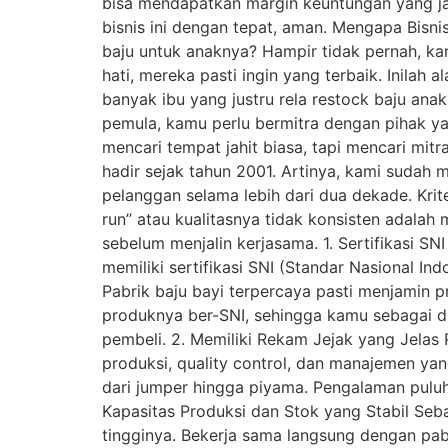
bisa mendapatkan margin keuntungan yang jau
bisnis ini dengan tepat, aman. Mengapa Bisn
baju untuk anaknya? Hampir tidak pernah, kan
hati, mereka pasti ingin yang terbaik. Inilah
banyak ibu yang justru rela restock baju ana
pemula, kamu perlu bermitra dengan pihak ya
mencari tempat jahit biasa, tapi mencari mitr
hadir sejak tahun 2001. Artinya, kami sudah
pelanggan selama lebih dari dua dekade. Krit
run” atau kualitasnya tidak konsisten adala
sebelum menjalin kerjasama. 1. Sertifikasi 
memiliki sertifikasi SNI (Standar Nasional In
Pabrik baju bayi terpercaya pasti menjamin 
produknya ber-SNI, sehingga kamu sebagai di
pembeli. 2. Memiliki Rekam Jejak yang Jelas 
produksi, quality control, dan manajemen ya
dari jumper hingga piyama. Pengalaman puluha
Kapasitas Produksi dan Stok yang Stabil Seba
tingginya. Bekerja sama langsung dengan pabr