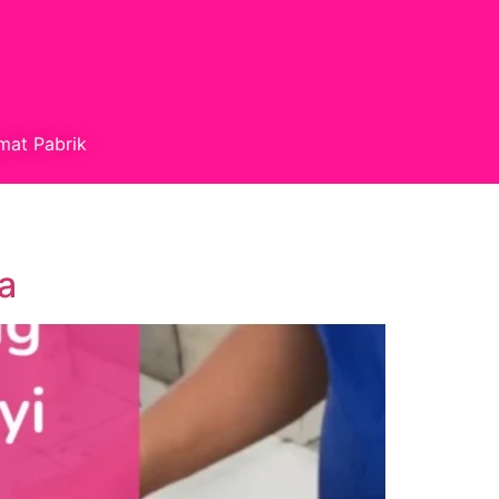
mat Pabrik
a