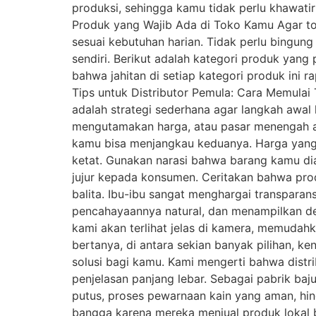
produksi, sehingga kamu tidak perlu khawatir
Produk yang Wajib Ada di Toko Kamu Agar tok
sesuai kebutuhan harian. Tidak perlu bingun
sendiri. Berikut adalah kategori produk yang
bahwa jahitan di setiap kategori produk ini r
Tips untuk Distributor Pemula: Cara Memulai
adalah strategi sederhana agar langkah awa
mengutamakan harga, atau pasar menengah at
kamu bisa menjangkau keduanya. Harga yang k
ketat. Gunakan narasi bahwa barang kamu diam
jujur kepada konsumen. Ceritakan bahwa prod
balita. Ibu-ibu sangat menghargai transparans
pencahayaannya natural, dan menampilkan deta
kami akan terlihat jelas di kamera, memudah
bertanya, di antara sekian banyak pilihan, k
solusi bagi kamu. Kami mengerti bahwa distr
penjelasan panjang lebar. Sebagai pabrik baj
putus, proses pewarnaan kain yang aman, hing
bangga karena mereka menjual produk lokal b