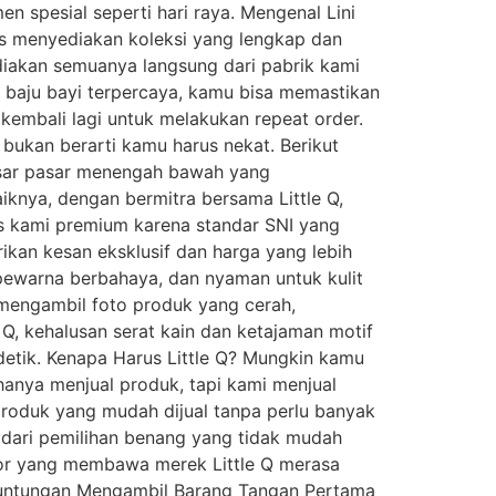
 spesial seperti hari raya. Mengenal Lini
rus menyediakan koleksi yang lengkap dan
ediakan semuanya langsung dari pabrik kami
k baju bayi terpercaya, kamu bisa memastikan
 kembali lagi untuk melakukan repeat order.
bukan berarti kamu harus nekat. Berikut
asar pasar menengah bawah yang
nya, dengan bermitra bersama Little Q,
as kami premium karena standar SNI yang
ikan kesan eksklusif dan harga yang lebih
 pewarna berbahaya, dan nyaman untuk kulit
u mengambil foto produk yang cerah,
Q, kehalusan serat kain dan ketajaman motif
detik. Kenapa Harus Little Q? Mungkin kamu
 hanya menjual produk, tapi kami menjual
produk yang mudah dijual tanpa perlu banyak
i dari pemilihan benang yang tidak mudah
butor yang membawa merek Little Q merasa
 Keuntungan Mengambil Barang Tangan Pertama