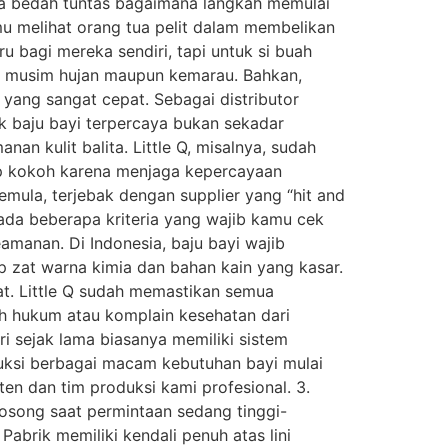
ita bedah tuntas bagaimana langkah memulai
mu melihat orang tua pelit dalam membelikan
u bagi mereka sendiri, tapi untuk si buah
u di musim hujan maupun kemarau. Bahkan,
 yang sangat cepat. Sebagai distributor
k baju bayi terpercaya bukan sekadar
an kulit balita. Little Q, misalnya, sudah
tap kokoh karena menjaga kepercayaan
emula, terjebak dengan supplier yang “hit and
 ada beberapa kriteria yang wajib kamu cek
amanan. Di Indonesia, baju bayi wajib
ap zat warna kimia dan bahan kain yang kasar.
at. Little Q sudah memastikan semua
ah hukum atau komplain kesehatan dari
i sejak lama biasanya memiliki sistem
duksi berbagai macam kebutuhan bayi mulai
en dan tim produksi kami profesional. 3.
kosong saat permintaan sedang tinggi-
abrik memiliki kendali penuh atas lini