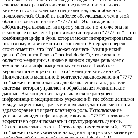
современных разработок стал предметом пристального
внимания со стороны как специалистов, так и обычных
пользователей. Одной из наиболее обсуждаемых тем в этой
области является понятие “7777 md”. Эта загадочная
аббревиатура вызывает интерес у многих, но что же она на
самом деле означает? Происхождение термина “7777 md” – это
комбинация цифр и букв, которая может интерпретироваться
по-разному в зависимости от контекста. В первую очередь,
стоит отметить, что “md” может означать “медицинский
доктор” (от английского “medical doctor”), что связано с
областью медицины. Однако в данном случае речь идет о
технологии и информационных системах. Наиболее
вероятная интерпретация – это “медицинские данные”.
Применение в медицине В контексте здравоохранения “7777
md” может использоваться для обозначения стандарта или
системы, которая управляет и обрабатывает медицинские
данные. Эта концепция актуальна в свете растущей
цифровизации медицинских учреждений, где обмен данными
между пациентами, врачами и другими участниками системы
здравоохранения играет ключевую роль. Использование
уникальных идентификаторов, таких как “7777”, позволяет
эффективно организовывать и структурировать данные.
Технологические аспекты С точки зрения технологий, “7777
md” может также указывать на код или программу, связанную
с обработкой больших объемов данных (big data). В