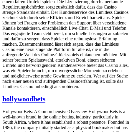
einem fairen Umfeld spielen. Die Lizenzierung durch anerkannte
Regulierungsbehörden sorgt zusätzlich dafür, dass das Casino
strenge Standards einhält. Der Kundenservice des Limitless Casinos
zeichnet sich durch seine Effizienz und Erreichbarkeit aus. Spieler
können bei Fragen oder Problemen den Support über verschiedene
Kanäle kontaktieren, einschließlich Live-Chat, E-Mail und Telefon.
Das engagierte Team steht bereit, um schnelle Lösungen anzubieten
und dafür zu sorgen, dass Spieler eine reibungslose Erfahrung
machen. Zusammenfassend lässt sich sagen, dass das Limitless
Casino eine herausragende Plattform für alle ist, die in die
aufregende Welt des Online-Glücksspiels eintauchen möchten. Mit
seiner breiten Spielauswahl, attraktiven Boni, einem sicheren
Umfeld und hervorragendem Kundenservice bietet das Casino alles,
was ein Spieler braucht, um unvergessliche Momente zu erleben
und möglicherweise große Gewinne zu erzielen. Wer auf der Suche
nach einer neuen und aufregenden Casinoerfahrung ist, sollte das
Limitless Casino unbedingt ausprobieren.
hollywoodbets
HollywoodBets: A Comprehensive Overview HollywoodBets is a
well-known brand in the online betting industry, particularly in
South Africa, where it has established a robust presence. Founded in
1986, the company initially started as a physical bookmaker but has