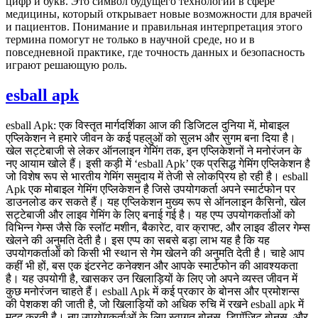
цифр и букв. Это символ будущего технологий в сфере
медицины, который открывает новые возможности для врачей
и пациентов. Понимание и правильная интерпретация этого
термина помогут не только в научной среде, но и в
повседневной практике, где точность данных и безопасность
играют решающую роль.
esball apk
esball Apk: एक विस्तृत मार्गदर्शिका आज की डिजिटल दुनिया में, मोबाइल
एप्लिकेशन ने हमारे जीवन के कई पहलुओं को सुलभ और सुगम बना दिया है।
खेल सट्टेबाजी से लेकर ऑनलाइन गेमिंग तक, इन एप्लिकेशनों ने मनोरंजन के
नए आयाम खोले हैं। इसी कड़ी में ‘esball Apk’ एक प्रसिद्ध गेमिंग एप्लिकेशन है
जो विशेष रूप से भारतीय गेमिंग समुदाय में तेजी से लोकप्रिय हो रही है। esball
Apk एक मोबाइल गेमिंग एप्लिकेशन है जिसे उपयोगकर्ता अपने स्मार्टफोन पर
डाउनलोड कर सकते हैं। यह एप्लिकेशन मुख्य रूप से ऑनलाइन कैसिनो, खेल
सट्टेबाजी और लाइव गेमिंग के लिए बनाई गई है। यह एप्प उपयोगकर्ताओं को
विभिन्न गेम्स जैसे कि स्लॉट मशीन, बैकारेट, वार क्राफ्ट, और लाइव डीलर गेम्स
खेलने की अनुमति देती है। इस एप्प का सबसे बड़ा लाभ यह है कि यह
उपयोगकर्ताओं को किसी भी स्थान से गेम खेलने की अनुमति देती है। चाहे आप
कहीं भी हों, बस एक इंटरनेट कनेक्शन और आपके स्मार्टफोन की आवश्यकता
है। यह उपयोगी है, खासकर उन खिलाड़ियों के लिए जो अपने व्यस्त जीवन में
कुछ मनोरंजन चाहते हैं। esball Apk में कई प्रकार के बोनस और प्रमोशन्स
की पेशकश की जाती है, जो खिलाड़ियों को अधिक रुचि में रखने esball apk में
मदद करती है। नए उपयोगकर्ताओं के लिए स्वागत बोनस, डिपॉजिट बोनस, और