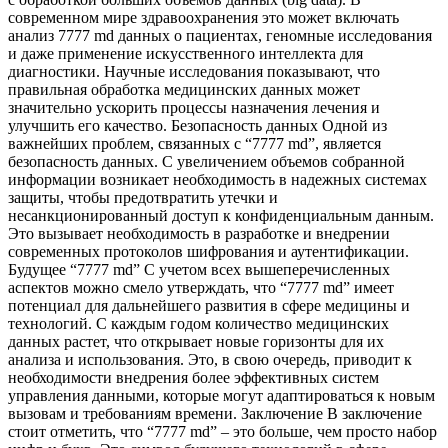
современном мире здравоохранения это может включать
анализ 7777 md данных о пациентах, геномные исследования
и даже применение искусственного интеллекта для
диагностики. Научные исследования показывают, что
правильная обработка медицинских данных может
значительно ускорить процессы назначения лечения и
улучшить его качество. Безопасность данных Одной из
важнейших проблем, связанных с “7777 md”, является
безопасность данных. С увеличением объемов собранной
информации возникает необходимость в надежных системах
защиты, чтобы предотвратить утечки и
несанкционированный доступ к конфиденциальным данным.
Это вызывает необходимость в разработке и внедрении
современных протоколов шифрования и аутентификации.
Будущее “7777 md” С учетом всех вышеперечисленных
аспектов можно смело утверждать, что “7777 md” имеет
потенциал для дальнейшего развития в сфере медицины и
технологий. С каждым годом количество медицинских
данных растет, что открывает новые горизонты для их
анализа и использования. Это, в свою очередь, приводит к
необходимости внедрения более эффективных систем
управления данными, которые могут адаптироваться к новым
вызовам и требованиям времени. Заключение В заключение
стоит отметить, что “7777 md” – это больше, чем просто набор