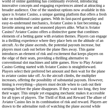
world of online gambling has continually evolved, introducing
innovative concepts and engaging experiences aimed at attracting a
broader audience. One of the standout options now available in this
space is Aviator Casino, a unique gaming platform that offers a fresh
take on traditional casino games. With its fast-paced gameplay and
easy-to-understand mechanics, Aviator Casino is fast becoming a
favorite among new and seasoned players alike. What is Aviator
Casino? Aviator Casino offers a distinctive game that combines
elements of a betting game with aviation themes. Players can engage
in a thrilling experience where they place bets on the altitude of an
aircraft. As the plane ascends, the potential payouts increase, but
players must cash out before the plane flies away. This game
introduces an element of risk and excitement that keeps players on
the edge of their seats, providing a thrilling alternative to
conventional slot machines and table games. How to Play Aviator
Casino Getting started with Aviator Casino is straightforward.
Players select their preferred bet amount and then wait for the plane
to aviator casino take off. As the aircraft climbs, the multiplier
increases, offering the possibility of substantial payouts. However,
timing is everything—players must decide when to cash out their
earnings before the plane disappears. If they wait too long, they lose
their wager. This simple yet engaging mechanic makes it accessible
for all types of players. The Thrill of Risk and Reward The allure of
Aviator Casino lies in its combination of risk and reward. Players are
drawn to the adrenaline rush of watching the plane ascend while