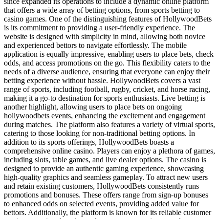
since expanded its operations to include a dynamic online platform
that offers a wide array of betting options, from sports betting to
casino games. One of the distinguishing features of HollywoodBets
is its commitment to providing a user-friendly experience. The
website is designed with simplicity in mind, allowing both novice
and experienced bettors to navigate effortlessly. The mobile
application is equally impressive, enabling users to place bets, check
odds, and access promotions on the go. This flexibility caters to the
needs of a diverse audience, ensuring that everyone can enjoy their
betting experience without hassle. HollywoodBets covers a vast
range of sports, including football, rugby, cricket, and horse racing,
making it a go-to destination for sports enthusiasts. Live betting is
another highlight, allowing users to place bets on ongoing
hollywoodbets events, enhancing the excitement and engagement
during matches. The platform also features a variety of virtual sports,
catering to those looking for non-traditional betting options. In
addition to its sports offerings, HollywoodBets boasts a
comprehensive online casino. Players can enjoy a plethora of games,
including slots, table games, and live dealer options. The casino is
designed to provide an authentic gaming experience, showcasing
high-quality graphics and seamless gameplay. To attract new users
and retain existing customers, HollywoodBets consistently runs
promotions and bonuses. These offers range from sign-up bonuses
to enhanced odds on selected events, providing added value for
bettors. Additionally, the platform is known for its reliable customer