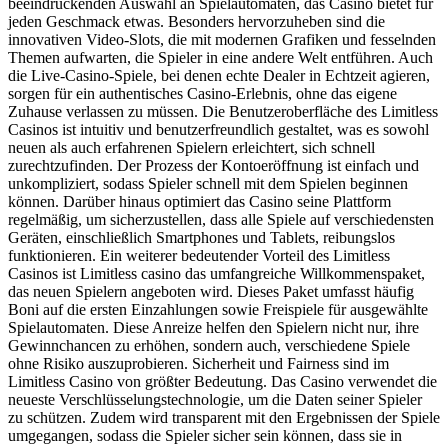
beeindruckenden Auswahl an Spielautomaten, das Casino bietet für
jeden Geschmack etwas. Besonders hervorzuheben sind die
innovativen Video-Slots, die mit modernen Grafiken und fesselnden
Themen aufwarten, die Spieler in eine andere Welt entführen. Auch
die Live-Casino-Spiele, bei denen echte Dealer in Echtzeit agieren,
sorgen für ein authentisches Casino-Erlebnis, ohne das eigene
Zuhause verlassen zu müssen. Die Benutzeroberfläche des Limitless
Casinos ist intuitiv und benutzerfreundlich gestaltet, was es sowohl
neuen als auch erfahrenen Spielern erleichtert, sich schnell
zurechtzufinden. Der Prozess der Kontoeröffnung ist einfach und
unkompliziert, sodass Spieler schnell mit dem Spielen beginnen
können. Darüber hinaus optimiert das Casino seine Plattform
regelmäßig, um sicherzustellen, dass alle Spiele auf verschiedensten
Geräten, einschließlich Smartphones und Tablets, reibungslos
funktionieren. Ein weiterer bedeutender Vorteil des Limitless
Casinos ist Limitless casino das umfangreiche Willkommenspaket,
das neuen Spielern angeboten wird. Dieses Paket umfasst häufig
Boni auf die ersten Einzahlungen sowie Freispiele für ausgewählte
Spielautomaten. Diese Anreize helfen den Spielern nicht nur, ihre
Gewinnchancen zu erhöhen, sondern auch, verschiedene Spiele
ohne Risiko auszuprobieren. Sicherheit und Fairness sind im
Limitless Casino von größter Bedeutung. Das Casino verwendet die
neueste Verschlüsselungstechnologie, um die Daten seiner Spieler
zu schützen. Zudem wird transparent mit den Ergebnissen der Spiele
umgegangen, sodass die Spieler sicher sein können, dass sie in