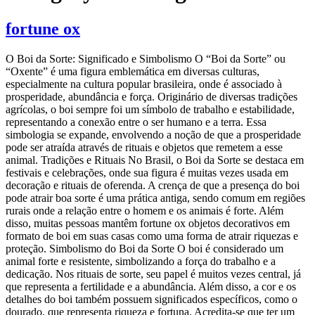
fortune ox
O Boi da Sorte: Significado e Simbolismo O “Boi da Sorte” ou
“Oxente” é uma figura emblemática em diversas culturas,
especialmente na cultura popular brasileira, onde é associado à
prosperidade, abundância e força. Originário de diversas tradições
agrícolas, o boi sempre foi um símbolo de trabalho e estabilidade,
representando a conexão entre o ser humano e a terra. Essa
simbologia se expande, envolvendo a noção de que a prosperidade
pode ser atraída através de rituais e objetos que remetem a esse
animal. Tradições e Rituais No Brasil, o Boi da Sorte se destaca em
festivais e celebrações, onde sua figura é muitas vezes usada em
decoração e rituais de oferenda. A crença de que a presença do boi
pode atrair boa sorte é uma prática antiga, sendo comum em regiões
rurais onde a relação entre o homem e os animais é forte. Além
disso, muitas pessoas mantêm fortune ox objetos decorativos em
formato de boi em suas casas como uma forma de atrair riquezas e
proteção. Simbolismo do Boi da Sorte O boi é considerado um
animal forte e resistente, simbolizando a força do trabalho e a
dedicação. Nos rituais de sorte, seu papel é muitos vezes central, já
que representa a fertilidade e a abundância. Além disso, a cor e os
detalhes do boi também possuem significados específicos, como o
dourado, que representa riqueza e fortuna. Acredita-se que ter um