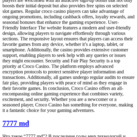
players are welcomed with an attractive sign-up bonus that not only
boosts their initial deposit but also provides free spins on selected
slot games. Regular croco casino players can take advantage of
ongoing promotions, including cashback offers, loyalty rewards, and
seasonal bonuses that enhance the gaming experience. User-
Friendly Interface The website features a modern and user-friendly
design, allowing players to navigate effortlessly through various
sections. The responsive layout ensures that players can access their
favorite games from any device, whether it’s a laptop, tablet, or
smartphone. Additionally, the casino provides extensive customer
support, enabling players to seek help with any queries or issues
they might encounter. Security and Fair Play Security is a top
priority at Croco Casino. The platform employs advanced
encryption protocols to protect sensitive player information and
transactions. Additionally, all games undergo regular audits to ensure
fair play, providing players with peace of mind as they engage in
their favorite games. In conclusion, Croco Casino offers an all-
encompassing online gaming experience that combines variety,
excitement, and security. Whether you are a newcomer or a
seasoned player, Croco Casino has something for everyone, making
it a fantastic choice for your gaming adventures.
7777 md
Что такое “7777 md”? В последние годы мир технологий и